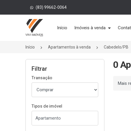
(83) 99662-0064
Página inicial
Início
Imóveis à venda
Conta
Início
Apartamentos à venda
Cabedelo/PB
0 Ap
Filtrar
Transação
Ordenar
Tipos de imóvel