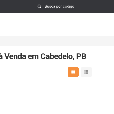
 à Venda em Cabedelo, PB
Mostrar resultados em 
Mostrar resultad