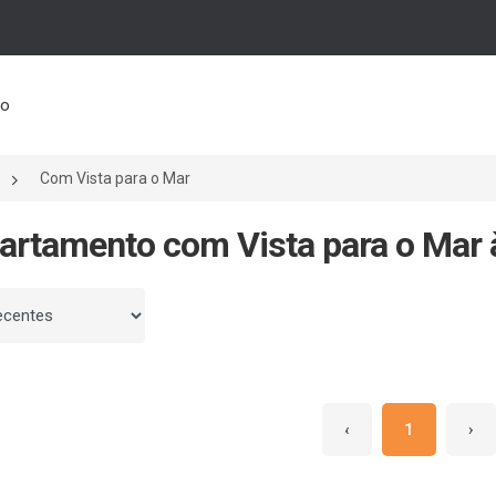
to
Com Vista para o Mar
artamento com Vista para o Mar
 por
‹
1
›