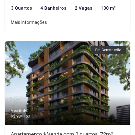
3 Quartos
4 Banheiros
2 Vagas
100 m²
Mais informações
Em Construção
A partir de:
R$ 984.150
Apartamento à Venda com 2 quartos, 72m²