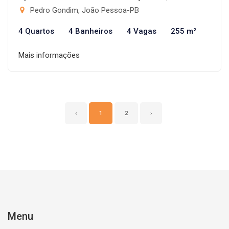
Pedro Gondim, João Pessoa-PB
4 Quartos
4 Banheiros
4 Vagas
255 m²
Mais informações
‹
1
2
›
Menu