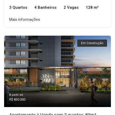
3 Quartos
4 Banheiros
2 Vagas
128 m²
Mais informações
Em Construção
A partir de:
R$ 830.000
Apartamento à Venda com 3 quartos, 89m²