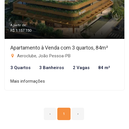
A partir de:
R$ 1.157.150
Apartamento à Venda com 3 quartos, 84m²
Aeroclube, João Pessoa-PB
3 Quartos
3 Banheiros
2 Vagas
84 m²
Mais informações
‹
1
›