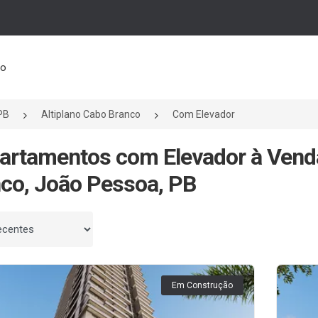
to
PB
Altiplano Cabo Branco
Com Elevador
artamentos com Elevador à Vend
co, João Pessoa, PB
 por
Em Construção