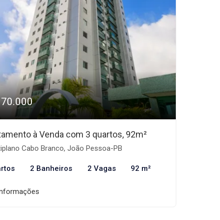
970.000
tamento à Venda com 3 quartos, 92m²
tiplano Cabo Branco, João Pessoa-PB
rtos
2 Banheiros
2 Vagas
92 m²
informações