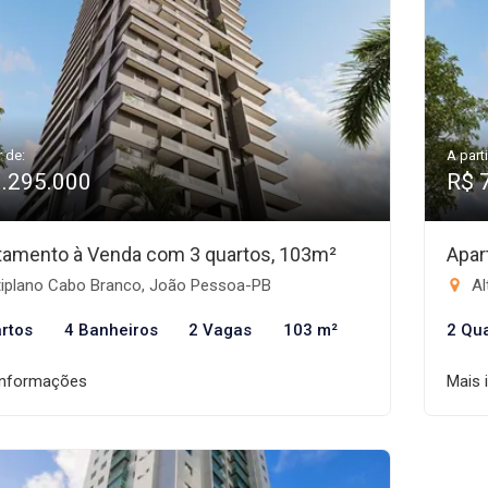
r de:
A parti
1.295.000
R$ 
tamento à Venda com 3 quartos, 103m²
Apar
tiplano Cabo Branco, João Pessoa-PB
Al
rtos
4 Banheiros
2 Vagas
103 m²
2 Qu
informações
Mais 