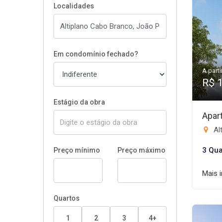
Localidades
Em condomínio fechado?
A parti
R$ 
Estágio da obra
Apar
Al
3 Qua
Preço mínimo
Preço máximo
Mais 
Quartos
1
2
3
4+