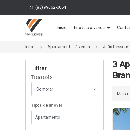
(83) 99662-0064
Página inicial
Início
Imóveis à venda
Conta
Início
Apartamentos à venda
João Pessoa/
3 Ap
Filtrar
Bran
Transação
Ordenar
Tipos de imóvel