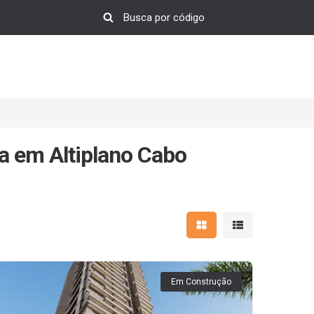
a em Altiplano Cabo
Mostrar resultados em 
Mostrar resultad
Em Construção