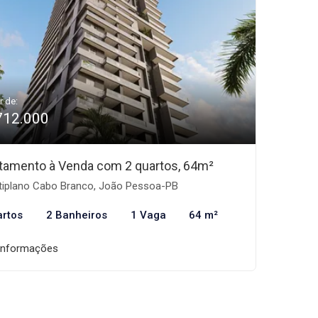
r de:
712.000
tamento à Venda com 2 quartos, 64m²
tiplano Cabo Branco, João Pessoa-PB
artos
2 Banheiros
1 Vaga
64 m²
informações