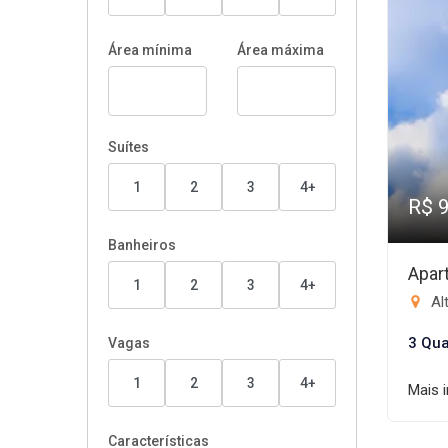
Área mínima
Área máxima
Suítes
1
2
3
4+
R$ 
Banheiros
Apar
1
2
3
4+
Al
3 Qua
Vagas
1
2
3
4+
Mais 
Características