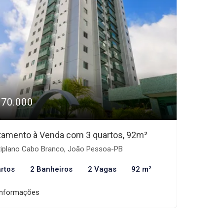
970.000
tamento à Venda com 3 quartos, 92m²
tiplano Cabo Branco, João Pessoa-PB
rtos
2 Banheiros
2 Vagas
92 m²
informações