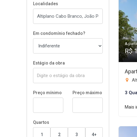
Localidades
Em condomínio fechado?
A parti
R$ 
Estágio da obra
Apar
Al
3 Qua
Preço mínimo
Preço máximo
Mais 
Quartos
1
2
3
4+