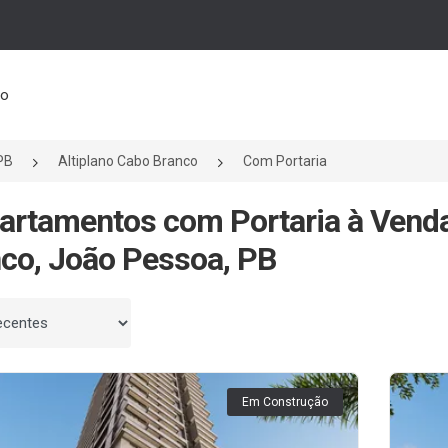
to
PB
Altiplano Cabo Branco
Com Portaria
artamentos com Portaria à Venda
co, João Pessoa, PB
 por
Em Construção