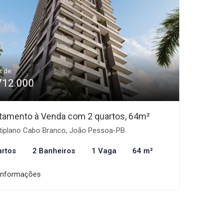
r de:
712.000
tamento à Venda com 2 quartos, 64m²
tiplano Cabo Branco, João Pessoa-PB
artos
2 Banheiros
1 Vaga
64 m²
informações