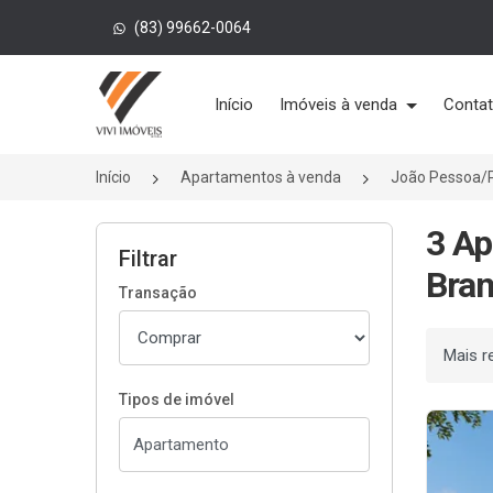
(83) 99662-0064
Página inicial
Início
Imóveis à venda
Conta
Início
Apartamentos à venda
João Pessoa/
3 Ap
Filtrar
Bran
Transação
Ordenar
Tipos de imóvel