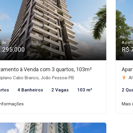
r de:
A parti
1.295.000
R$ 
tamento à Venda com 3 quartos, 103m²
Apar
tiplano Cabo Branco, João Pessoa-PB
Al
rtos
4 Banheiros
2 Vagas
103 m²
2 Qu
informações
Mais 