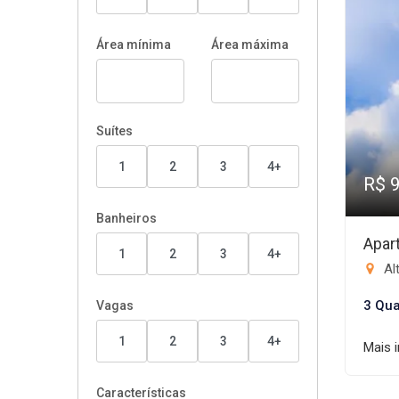
Área mínima
Área máxima
Suítes
1
2
3
4+
R$ 
Banheiros
Apar
1
2
3
4+
Al
3 Qua
Vagas
1
2
3
4+
Mais 
Características