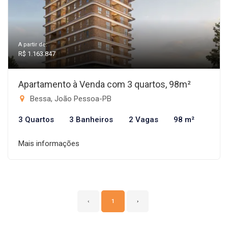
A partir de:
R$ 1.163.847
Apartamento à Venda com 3 quartos, 98m²
Bessa, João Pessoa-PB
3 Quartos
3 Banheiros
2 Vagas
98 m²
Mais informações
‹
1
›