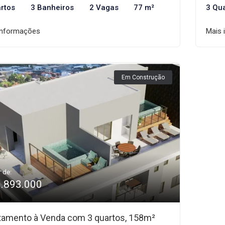
rtos
3 Banheiros
2 Vagas
77 m²
3 Qu
informações
Mais 
Em Construção
r de:
1.893.000
tamento à Venda com 3 quartos, 158m²