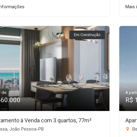
informações
Mais 
Em Construção
r de:
A parti
860.000
R$ 
tamento à Venda com 3 quartos, 77m²
Apar
ssa, João Pessoa-PB
Be