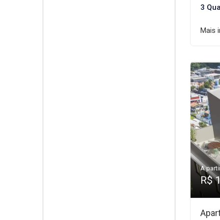
3 Qua
Mais 
A parti
R$ 
Apar