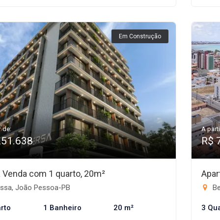
Em Construção
r de:
A parti
251.638
R$ 
 à Venda com 1 quarto, 20m²
Apar
ssa, João Pessoa-PB
Be
rto
1 Banheiro
20 m²
3 Qu