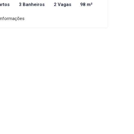
artos
3 Banheiros
2 Vagas
98 m²
informações