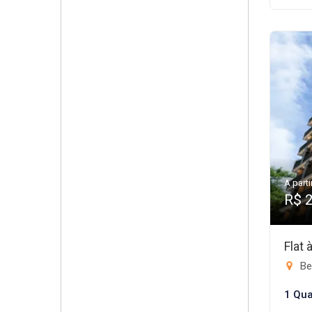
A parti
R$ 
Flat
Be
1 Qua