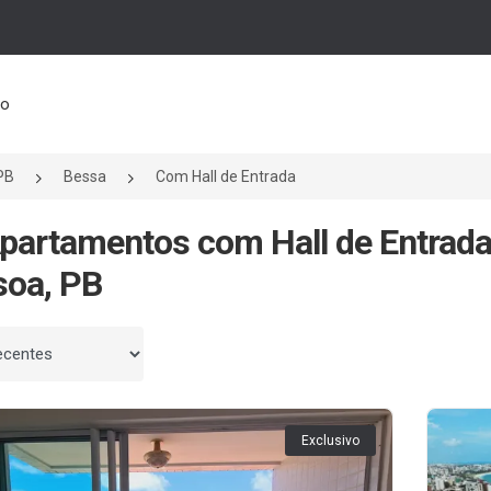
to
PB
Bessa
Com Hall de Entrada
partamentos com Hall de Entrad
soa, PB
 por
Exclusivo