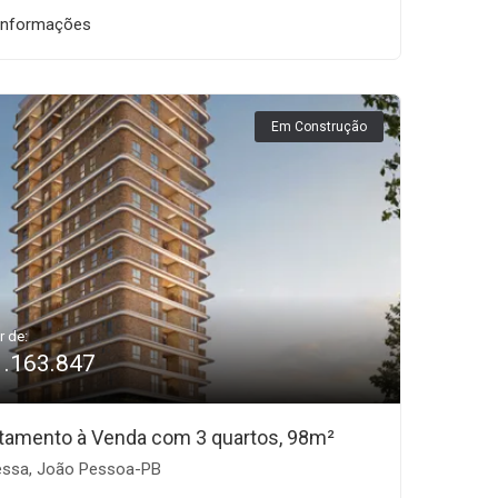
informações
Em Construção
r de:
1.163.847
tamento à Venda com 3 quartos, 98m²
ssa, João Pessoa-PB