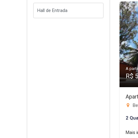
A parti
R$ 
Apar
Be
2 Qua
Mais 