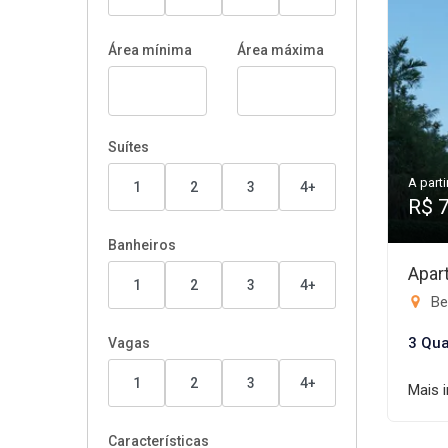
Área mínima
Área máxima
Suítes
A parti
1
2
3
4+
R$ 
Banheiros
Apar
1
2
3
4+
Be
3 Qua
Vagas
1
2
3
4+
Mais 
Características