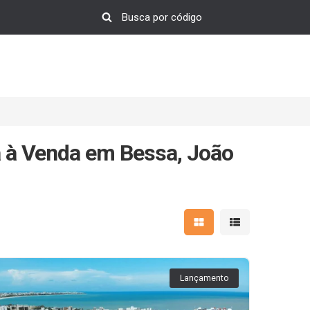
a à Venda em Bessa, João
Mostrar resultados em 
Mostrar resultad
Lançamento