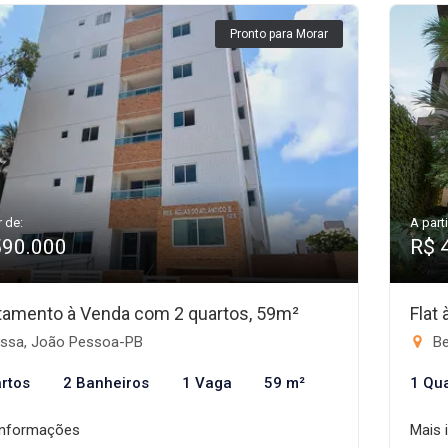
Pronto para Morar
r de:
A parti
590.000
R$ 
tamento à Venda com 2 quartos, 59m²
Flat
ssa, João Pessoa-PB
Be
rtos
2 Banheiros
1 Vaga
59 m²
1 Qu
informações
Mais 