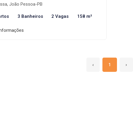
ssa, João Pessoa-PB
rtos
3 Banheiros
2 Vagas
158 m²
informações
‹
1
›