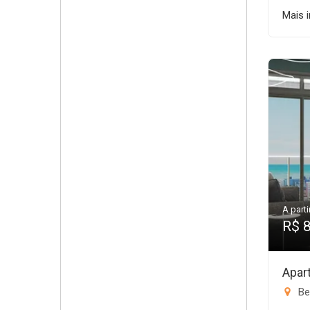
Mais 
A parti
R$ 
Apar
Be