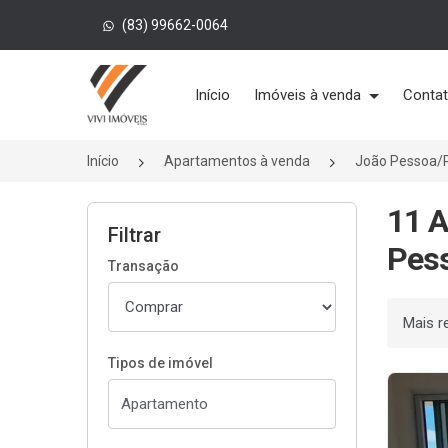
(83) 99662-0064
Página inicial
Início
Imóveis à venda
Conta
Início
Apartamentos à venda
João Pessoa/
11 A
Filtrar
Pes
Transação
Ordenar
Tipos de imóvel