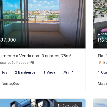
A parti
497.000
R$ 
tamento à Venda com 3 quartos, 78m²
Flat
ssa, João Pessoa-PB
Be
rtos
2 Banheiros
1 Vaga
78 m²
1 Qu
informações
Mais 
Em Construção