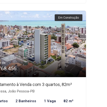
Em Construção
r de:
768.456
tamento à Venda com 3 quartos, 82m²
ssa, João Pessoa-PB
artos
2 Banheiros
1 Vaga
82 m²