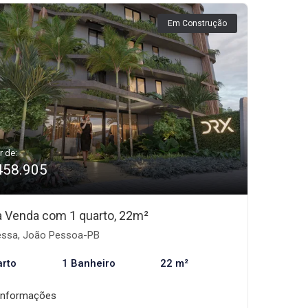
Em Construção
r de:
458.905
 à Venda com 1 quarto, 22m²
ssa, João Pessoa-PB
arto
1 Banheiro
22 m²
informações