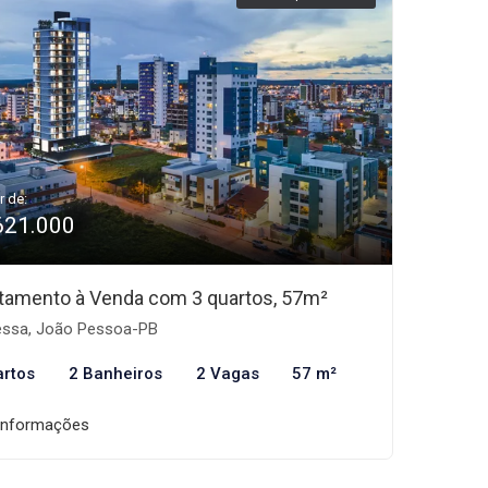
r de:
621.000
tamento à Venda com 3 quartos, 57m²
ssa, João Pessoa-PB
artos
2 Banheiros
2 Vagas
57 m²
informações