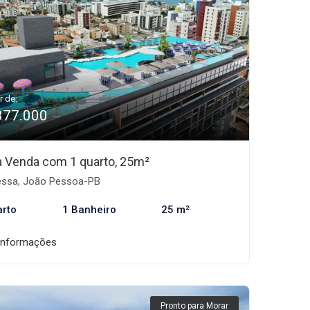
r de:
377.000
 à Venda com 1 quarto, 25m²
ssa, João Pessoa-PB
arto
1 Banheiro
25 m²
informações
Pronto para Morar