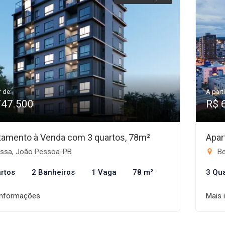
r de:
A parti
747.500
R$ 
tamento à Venda com 3 quartos, 78m²
Apar
ssa, João Pessoa-PB
Be
rtos
2 Banheiros
1 Vaga
78 m²
3 Qu
informações
Mais 