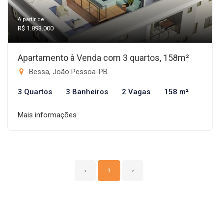
A partir de:
R$ 1.893.000
Apartamento à Venda com 3 quartos, 158m²
Bessa, João Pessoa-PB
3 Quartos
3 Banheiros
2 Vagas
158 m²
Mais informações
‹
1
›