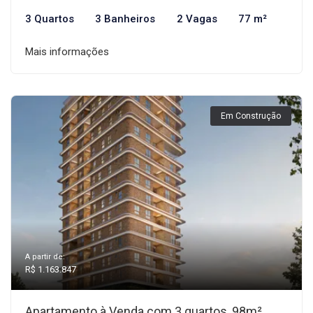
3 Quartos
3 Banheiros
2 Vagas
77 m²
Mais informações
Em Construção
A partir de:
R$ 1.163.847
Apartamento à Venda com 3 quartos, 98m²