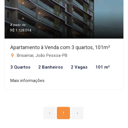
A partir de:
R$ 1.128.014
Apartamento à Venda com 3 quartos, 101m²
Brisamar, João Pessoa-PB
3 Quartos
2 Banheiros
2 Vagas
101 m²
Mais informações
‹
1
›