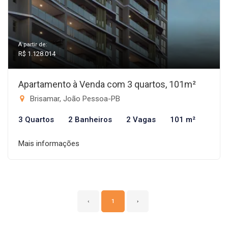
A partir de:
R$ 1.128.014
Apartamento à Venda com 3 quartos, 101m²
Brisamar, João Pessoa-PB
3 Quartos
2 Banheiros
2 Vagas
101 m²
Mais informações
‹
1
›