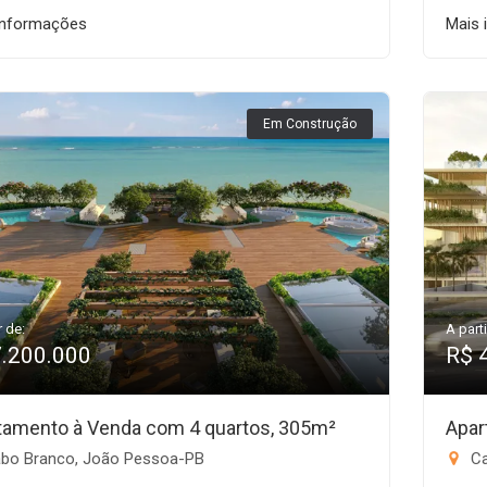
informações
Mais 
Em Construção
r de:
A parti
7.200.000
R$ 
tamento à Venda com 4 quartos, 305m²
Apar
bo Branco, João Pessoa-PB
Ca