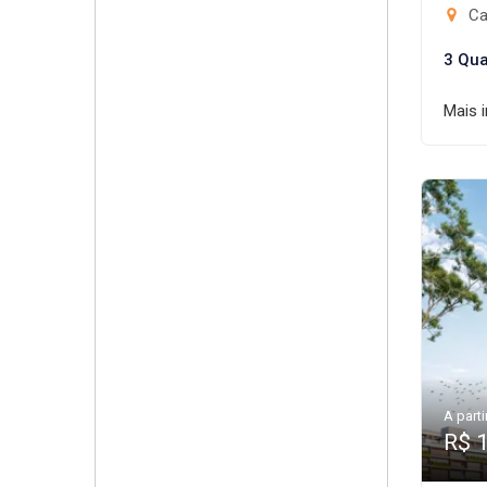
Ca
3 Qua
Mais 
A parti
R$ 