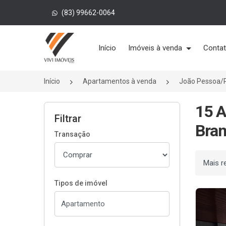
(83) 99662-0064
Página inicial
Início
Imóveis à venda
Conta
Início
Apartamentos à venda
João Pessoa/
15 
Filtrar
Bran
Transação
Ordenar
Tipos de imóvel