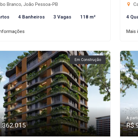
bo Branco, João Pessoa-PB
Ca
rtos
4 Banheiros
3 Vagas
118 m²
4 Qu
informações
Mais 
Em Construção
r de:
A parti
1.362.015
R$ 