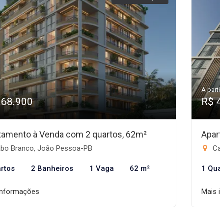
A parti
968.900
R$ 
tamento à Venda com 2 quartos, 62m²
Apar
bo Branco, João Pessoa-PB
Ca
rtos
2 Banheiros
1 Vaga
62 m²
1 Qu
informações
Mais 