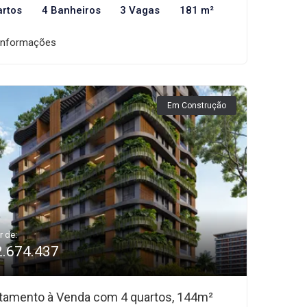
artos
4 Banheiros
3 Vagas
181 m²
informações
Em Construção
r de:
2.674.437
tamento à Venda com 4 quartos, 144m²