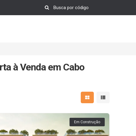
rta à Venda em Cabo
Mostrar resultados em 
Mostrar resultad
Em Construção