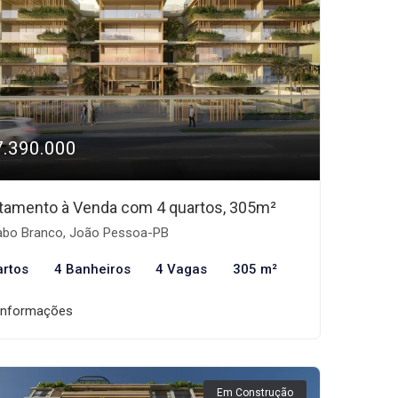
7.390.000
tamento à Venda com 4 quartos, 305m²
bo Branco, João Pessoa-PB
artos
4 Banheiros
4 Vagas
305 m²
informações
Em Construção