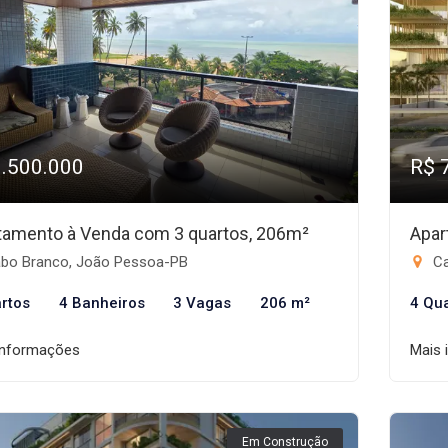
3.500.000
R$ 
tamento à Venda com 3 quartos, 206m²
Apar
bo Branco, João Pessoa-PB
Ca
rtos
4 Banheiros
3 Vagas
206 m²
4 Qu
informações
Mais 
Em Construção