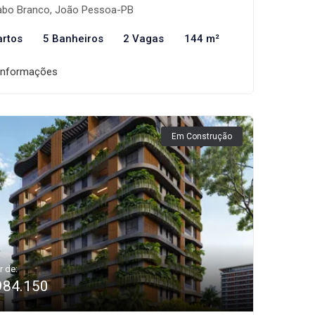
bo Branco, João Pessoa-PB
artos
5 Banheiros
2 Vagas
144 m²
informações
Em Construção
r de:
984.150