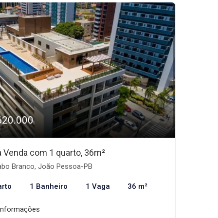
620.000
 à Venda com 1 quarto, 36m²
bo Branco, João Pessoa-PB
arto
1 Banheiro
1 Vaga
36 m²
informações