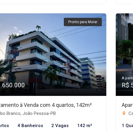
Pronto para Morar
r de:
A parti
1.650.000
R$ 
tamento à Venda com 4 quartos, 142m²
Apar
bo Branco, João Pessoa-PB
Ca
rtos
4 Banheiros
2 Vagas
142 m²
1 Qu