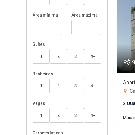
Área mínima
Área máxima
Suítes
1
2
3
4+
R$ 
Banheiros
Apar
1
2
3
4+
Ca
2 Qua
Vagas
1
2
3
4+
Mais 
Características