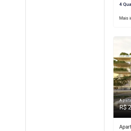
4 Qua
Mais 
A parti
R$ 
Apar