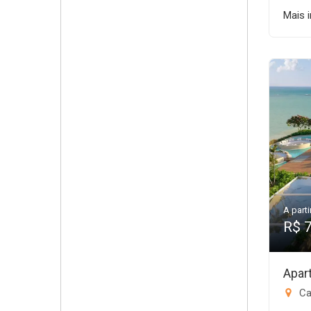
Mais 
A parti
R$ 
Apar
Ca