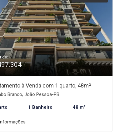
r de:
497.304
tamento à Venda com 1 quarto, 48m²
bo Branco, João Pessoa-PB
arto
1 Banheiro
48 m²
informações