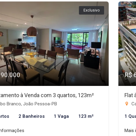
Exclusivo
990.000
R$ 
tamento à Venda com 3 quartos, 123m²
Flat
bo Branco, João Pessoa-PB
Ca
rtos
2 Banheiros
1 Vaga
123 m²
1 Qu
informações
Mais 