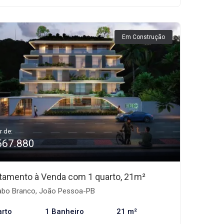
Em Construção
r de:
567.880
tamento à Venda com 1 quarto, 21m²
bo Branco, João Pessoa-PB
arto
1 Banheiro
21 m²