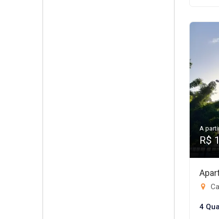
A parti
R$ 
Apar
Ca
4 Qua