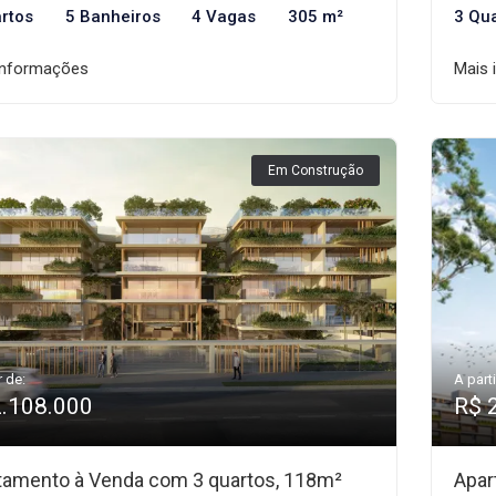
rtos
5 Banheiros
4 Vagas
305 m²
3 Qu
informações
Mais 
Em Construção
r de:
A parti
2.108.000
R$ 
tamento à Venda com 3 quartos, 118m²
Apar