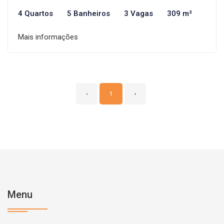
4 Quartos
5 Banheiros
3 Vagas
309 m²
Mais informações
‹
1
›
Menu