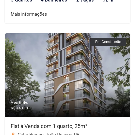
3 Quartos
4 Banheiros
2 Vagas
92 m²
Mais informações
Em Construção
A partir de:
R$ 440.101
Flat à Venda com 1 quarto, 25m²
Cabo Branco, João Pessoa-PB