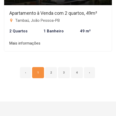
Apartamento à Venda com 2 quartos, 49m²
Tambaú, João Pessoa-PB
2 Quartos
1 Banheiro
49 m²
Mais informações
‹
1
2
3
4
›