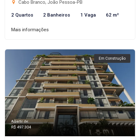
Cabo Branco, João Pessoa-PB
2 Quartos
2 Banheiros
1 Vaga
62 m²
Mais informações
Em Construção
A partir de:
R$ 497.304