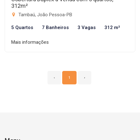
312m²
Tambaú, João Pessoa-PB
5 Quartos
7 Banheiros
3 Vagas
312 m²
Mais informações
‹
1
›