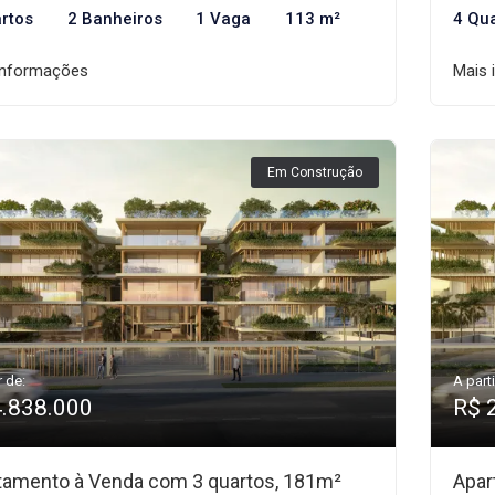
rtos
2 Banheiros
1 Vaga
113 m²
4 Qu
informações
Mais 
Em Construção
r de:
A parti
4.838.000
R$ 
tamento à Venda com 3 quartos, 181m²
Apar