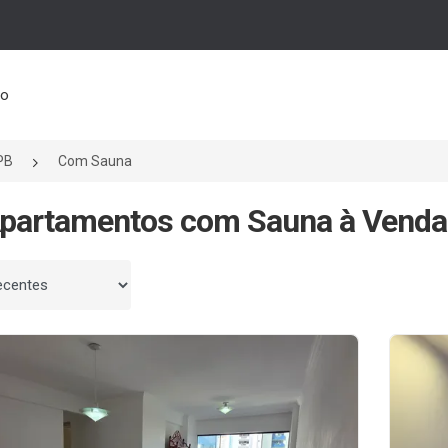
to
PB
Com Sauna
partamentos com Sauna à Venda
 por