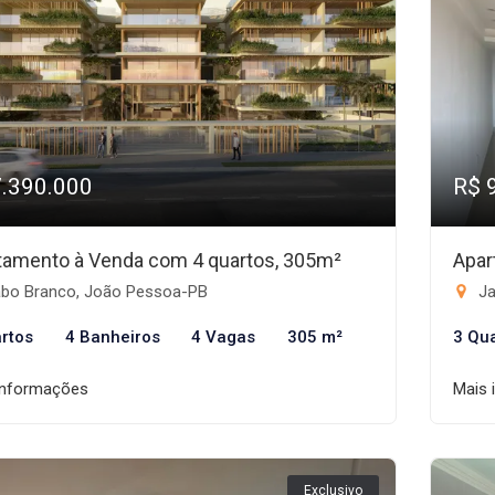
7.390.000
R$ 
tamento à Venda com 4 quartos, 305m²
Apar
bo Branco, João Pessoa-PB
Ja
rtos
4 Banheiros
4 Vagas
305 m²
3 Qu
informações
Mais 
Exclusivo