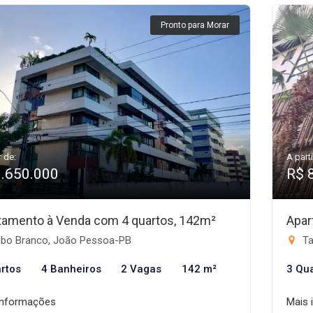
Pronto para Morar
r de:
A parti
1.650.000
R$ 
tamento à Venda com 4 quartos, 142m²
Apar
bo Branco, João Pessoa-PB
Ta
rtos
4 Banheiros
2 Vagas
142 m²
3 Qu
informações
Mais 