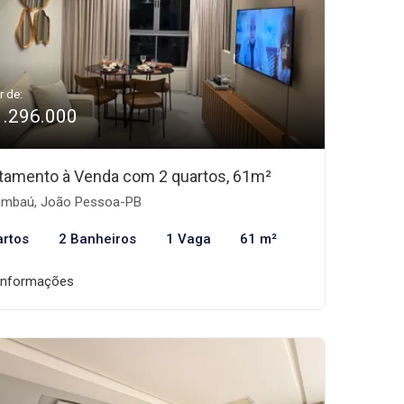
r de:
1.296.000
tamento à Venda com 2 quartos, 61m²
mbaú, João Pessoa-PB
artos
2 Banheiros
1 Vaga
61 m²
informações