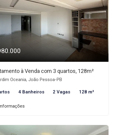
980.000
tamento à Venda com 3 quartos, 128m²
rdim Oceania, João Pessoa-PB
artos
4 Banheiros
2 Vagas
128 m²
informações