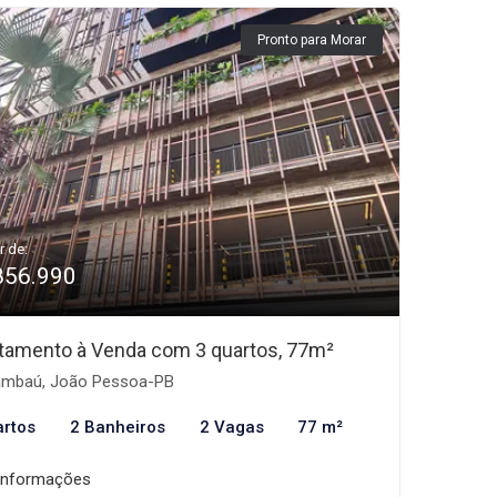
Pronto para Morar
r de:
856.990
tamento à Venda com 3 quartos, 77m²
mbaú, João Pessoa-PB
artos
2 Banheiros
2 Vagas
77 m²
informações