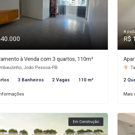
A parti
640.000
R$ 
tamento à Venda com 3 quartos, 110m²
Apar
mbauzinho, João Pessoa-PB
Ta
rtos
3 Banheiros
2 Vagas
110 m²
2 Qu
informações
Mais 
Em Construção