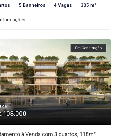
artos
5 Banheiros
4 Vagas
305 m²
informações
Em Construção
r de:
2.108.000
tamento à Venda com 3 quartos, 118m²