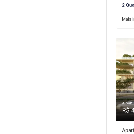
2 Qua
Mais 
A parti
R$ 
Apar