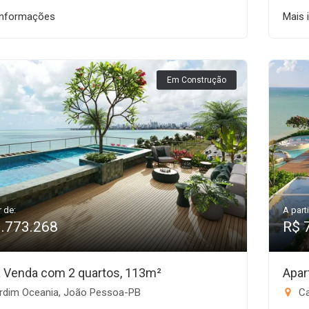
informações
Mais 
Em Construção
r de:
A parti
1.773.268
R$ 
 à Venda com 2 quartos, 113m²
Apar
rdim Oceania, João Pessoa-PB
Ca