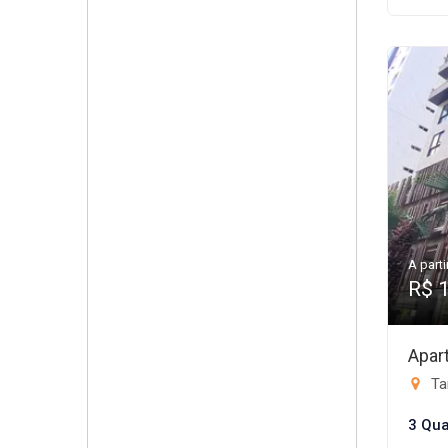
A parti
R$ 
Apar
Ta
3 Qua