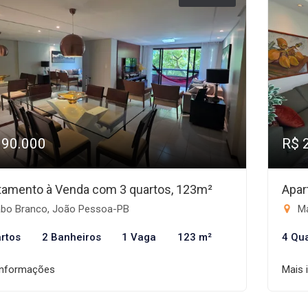
990.000
R$ 
tamento à Venda com 3 quartos, 123m²
Apar
bo Branco, João Pessoa-PB
Ma
rtos
2 Banheiros
1 Vaga
123 m²
4 Qu
informações
Mais 