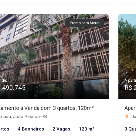
Pronto para Morar
r de:
A parti
1.490.745
R$ 
tamento à Venda com 3 quartos, 120m²
Apar
mbaú, João Pessoa-PB
Ja
rtos
4 Banheiros
2 Vagas
120 m²
3 Qu