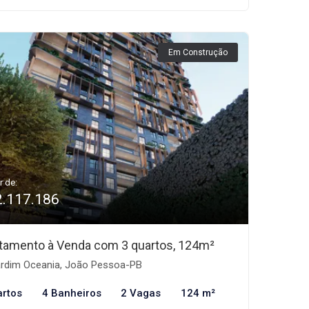
Em Construção
r de:
2.117.186
tamento à Venda com 3 quartos, 124m²
rdim Oceania, João Pessoa-PB
artos
4 Banheiros
2 Vagas
124 m²