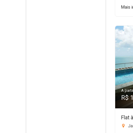
Mais 
A parti
R$ 
Flat
Ja