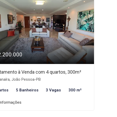
2.200.000
tamento à Venda com 4 quartos, 300m²
naíra, João Pessoa-PB
artos
5 Banheiros
3 Vagas
300 m²
informações