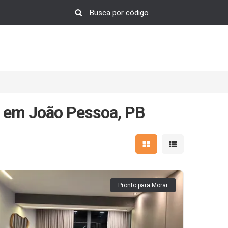
 em João Pessoa, PB
Mostrar resultados em 
Mostrar resultad
Pronto para Morar