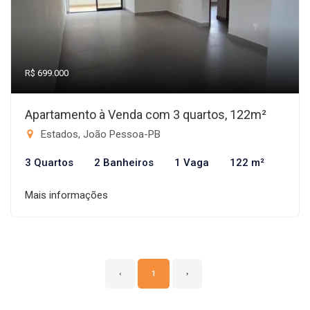
R$ 699.000
Apartamento à Venda com 3 quartos, 122m²
Estados, João Pessoa-PB
3 Quartos
2 Banheiros
1 Vaga
122 m²
Mais informações
‹
1
›