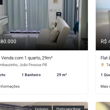
480.000
R$ 
 à Venda com 1 quarto, 29m²
Flat
mbauzinho, João Pessoa-PB
Ta
rto
1 Banheiro
29 m²
1 Qu
informações
Mais 
Exclusivo
Pronto para Morar