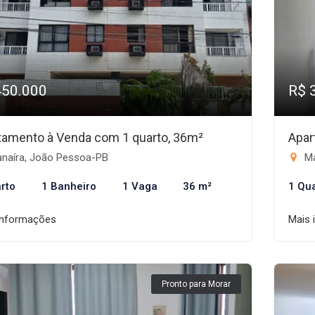
450.000
R$ 
tamento à Venda com 1 quarto, 36m²
Apar
naíra, João Pessoa-PB
Ma
rto
1 Banheiro
1 Vaga
36 m²
1 Qu
informações
Mais 
Pronto para Morar