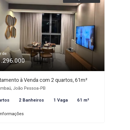
r de:
1.296.000
tamento à Venda com 2 quartos, 61m²
mbaú, João Pessoa-PB
artos
2 Banheiros
1 Vaga
61 m²
informações