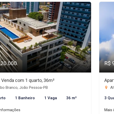
620.000
R$ 
 à Venda com 1 quarto, 36m²
Apar
bo Branco, João Pessoa-PB
Al
rto
1 Banheiro
1 Vaga
36 m²
3 Qu
informações
Mais 