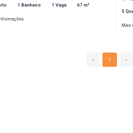
rto
1 Banheiro
1 Vaga
67 m²
5 Qu
informações
Mais 
‹
1
›