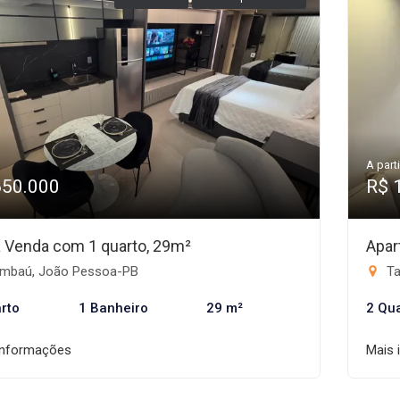
A parti
650.000
R$ 
 à Venda com 1 quarto, 29m²
Apar
mbaú, João Pessoa-PB
Ta
rto
1 Banheiro
29 m²
2 Qu
informações
Mais 