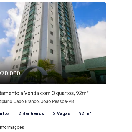
970.000
tamento à Venda com 3 quartos, 92m²
tiplano Cabo Branco, João Pessoa-PB
artos
2 Banheiros
2 Vagas
92 m²
informações