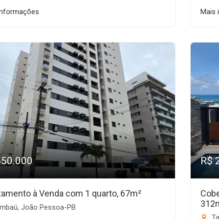
informações
Mais 
550.000
R$ 
tamento à Venda com 1 quarto, 67m²
Cobe
312
mbaú, João Pessoa-PB
Ta