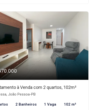
570.000
tamento à Venda com 2 quartos, 102m²
ssa, João Pessoa-PB
artos
2 Banheiros
1 Vaga
102 m²