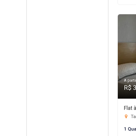
A parti
R$ 
Flat
Ta
1 Qua