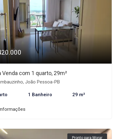
420.000
 à Venda com 1 quarto, 29m²
mbauzinho, João Pessoa-PB
arto
1 Banheiro
29 m²
informações
Pronto para Morar