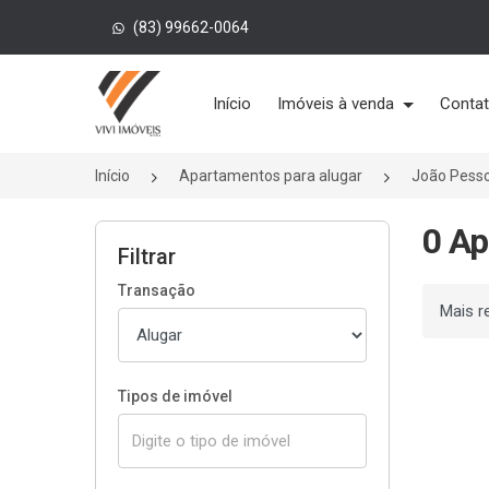
(83) 99662-0064
Página inicial
Início
Imóveis à venda
Conta
Início
Apartamentos para alugar
João Pess
0 Ap
Filtrar
Transação
Ordenar
Tipos de imóvel