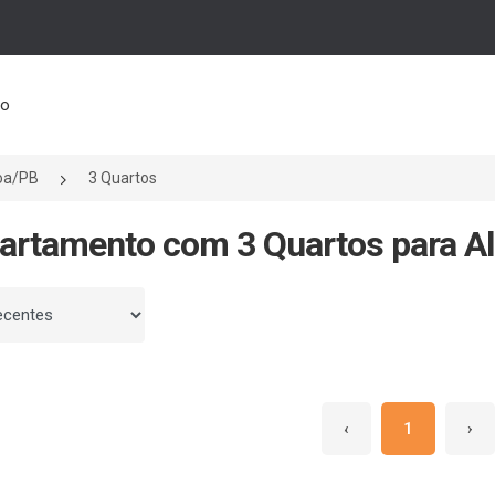
to
oa/PB
3 Quartos
artamento com 3 Quartos para A
 por
‹
1
›