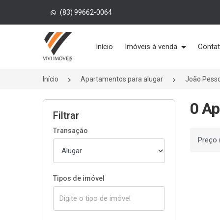
(83) 99662-0064
Página inicial
Início
Imóveis à venda
Conta
Início
Apartamentos para alugar
João Pess
0 Ap
Filtrar
Transação
Ordenar
Tipos de imóvel