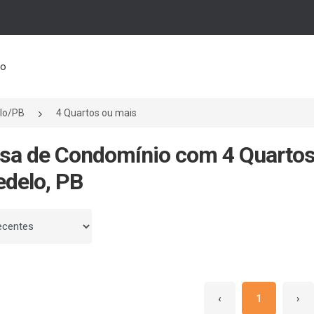
to
lo/PB
4 Quartos ou mais
sa de Condomínio com 4 Quartos
delo, PB
 por
‹
1
›