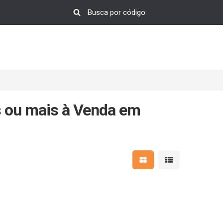
 ou mais à Venda em
Mostrar resultados em 
Mostrar resultad