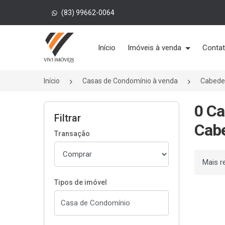
(83) 99662-0064
Página inicial
Início
Imóveis à venda
Conta
Início
Casas de Condomínio à venda
Cabede
0 Ca
Filtrar
Cabe
Transação
Ordenar
Tipos de imóvel