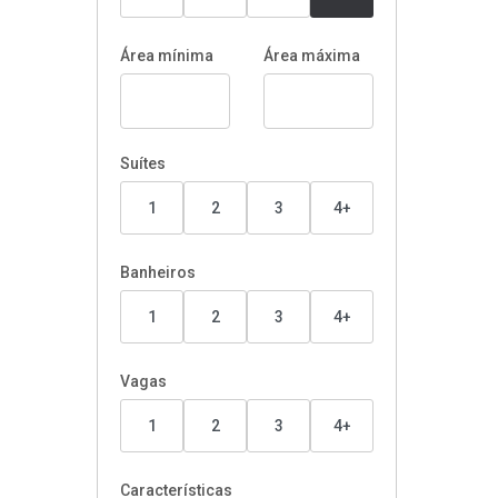
Área mínima
Área máxima
Suítes
1
2
3
4+
Banheiros
1
2
3
4+
Vagas
1
2
3
4+
Características