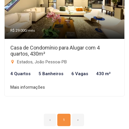
R$ 29.000
/mês
Casa de Condomínio para Alugar com 4
quartos, 430m²
Estados, João Pessoa-PB
4 Quartos
5 Banheiros
6 Vagas
430 m²
Mais informações
‹
1
›