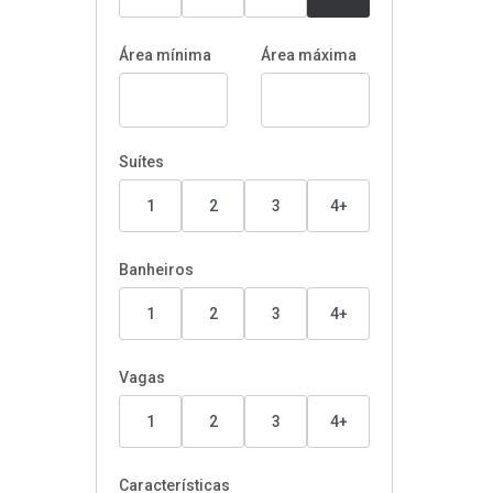
Área mínima
Área máxima
Suítes
1
2
3
4+
Banheiros
1
2
3
4+
Vagas
1
2
3
4+
Características