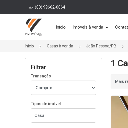
(83) 99662-0064
Página inicial
Início
Imóveis à venda
Conta
Início
Casas à venda
João Pessoa/PB
1 Ca
Filtrar
Transação
Ordenar
Tipos de imóvel