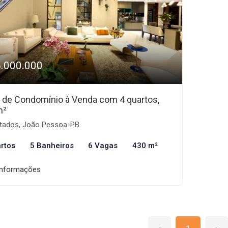
6.000.000
 de Condomínio à Venda com 4 quartos,
m²
tados, João Pessoa-PB
rtos
5 Banheiros
6 Vagas
430 m²
informações