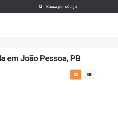
da em João Pessoa, PB
Mostrar resultados em 
Mostrar resultad