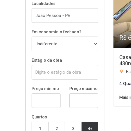
Localidades
Em condomínio fechado?
R$ 
Casa
Estágio da obra
430
Es
4 Qua
Preço mínimo
Preço máximo
Mais 
Quartos
1
2
3
4+