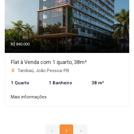
R$ 840.000
Flat à Venda com 1 quarto, 38m²
Tambaú, João Pessoa-PB
1 Quarto
1 Banheiro
38 m²
Mais informações
‹
1
›