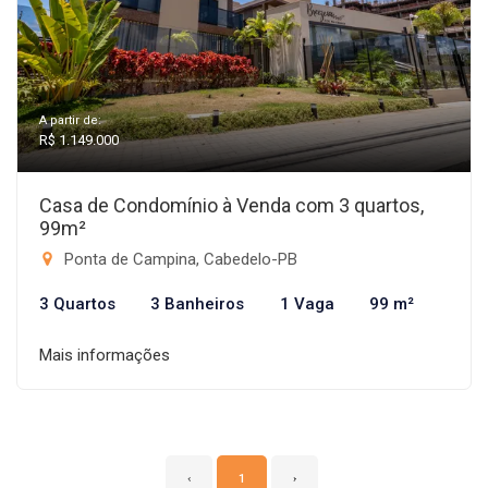
A partir de:
R$ 1.149.000
Casa de Condomínio à Venda com 3 quartos,
99m²
Ponta de Campina, Cabedelo-PB
3 Quartos
3 Banheiros
1 Vaga
99 m²
Mais informações
‹
1
›