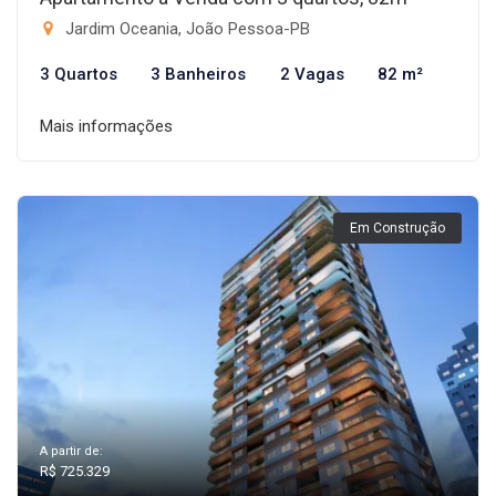
Jardim Oceania, João Pessoa-PB
3 Quartos
3 Banheiros
2 Vagas
82 m²
Mais informações
Em Construção
A partir de:
R$ 725.329