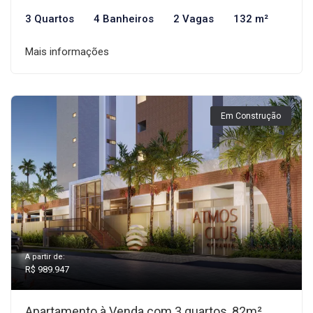
3 Quartos
4 Banheiros
2 Vagas
132 m²
Mais informações
Em Construção
A partir de:
R$ 989.947
Apartamento à Venda com 3 quartos, 82m²