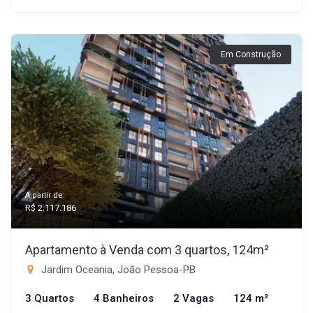
Em Construção
A partir de:
R$ 2.117.186
Apartamento à Venda com 3 quartos, 124m²
Jardim Oceania, João Pessoa-PB
3 Quartos
4 Banheiros
2 Vagas
124 m²