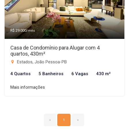
R$ 29.000
/mês
Casa de Condomínio para Alugar com 4
quartos, 430m²
Estados, João Pessoa-PB
4 Quartos
5 Banheiros
6 Vagas
430 m²
Mais informações
‹
1
›