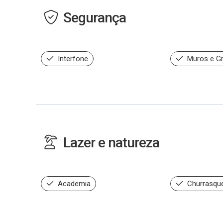
Segurança
Interfone
Muros e G
Lazer e natureza
Academia
Churrasque