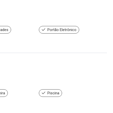
rades
Portão Eletrônico
ira
Piscina