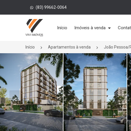
(83) 99662-0064
Página inicial
Início
Imóveis à venda
Conta
Início
Apartamentos à venda
João Pessoa/
<