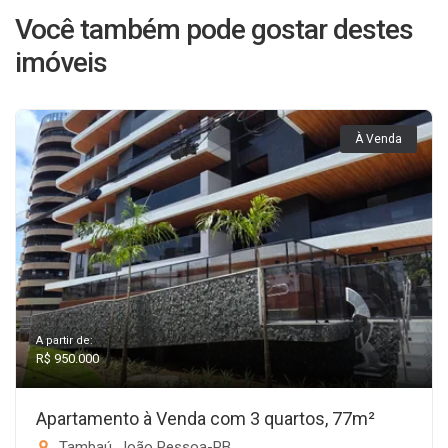
Você também pode gostar destes
imóveis
À Venda
A partir de:
R$ 950.000
Apartamento à Venda com 3 quartos, 77m²
Tambaú, João Pessoa-PB