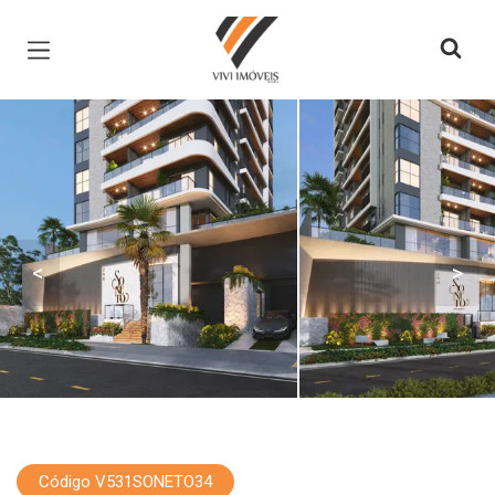
Página inicial
<
>
Código V531SONETO34