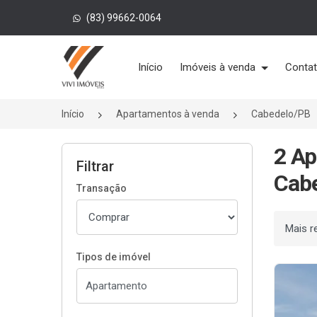
(83) 99662-0064
Página inicial
Início
Imóveis à venda
Conta
Início
Apartamentos à venda
Cabedelo/PB
2 Ap
Filtrar
Cabe
Transação
Ordenar
Tipos de imóvel