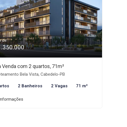
r de:
1.350.000
 à Venda com 2 quartos, 71m²
teamento Bela Vista, Cabedelo-PB
artos
2 Banheiros
2 Vagas
71 m²
informações