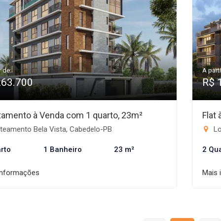
r de:
A parti
263.700
R$ 
tamento à Venda com 1 quarto, 23m²
Flat
teamento Bela Vista, Cabedelo-PB
Lo
rto
1 Banheiro
23 m²
2 Qu
informações
Mais 