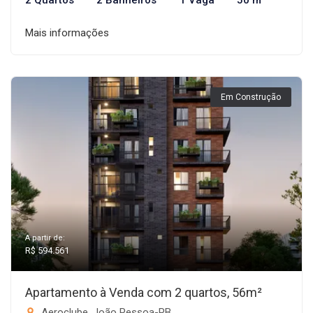
2 Quartos
2 Banheiros
1 Vaga
50 m²
Mais informações
Em Construção
A partir de:
R$ 594.561
Apartamento à Venda com 2 quartos, 56m²
Aeroclube, João Pessoa-PB