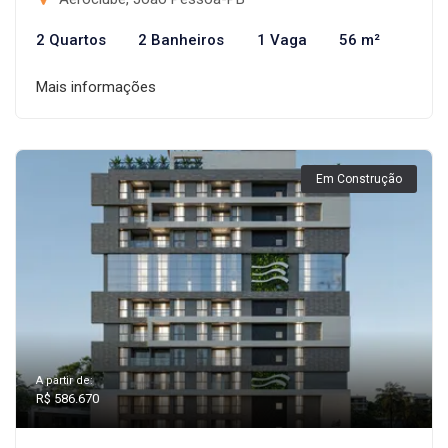
2 Quartos
2 Banheiros
1 Vaga
56 m²
Mais informações
Em Construção
A partir de:
R$ 586.670