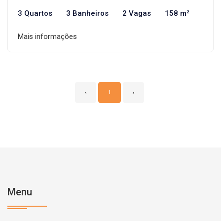
3 Quartos
3 Banheiros
2 Vagas
158 m²
Mais informações
‹
1
›
Menu