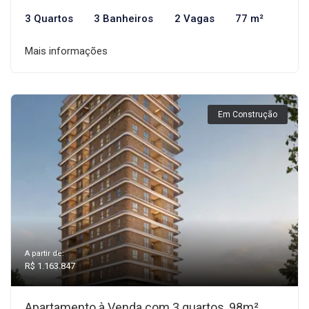
3 Quartos
3 Banheiros
2 Vagas
77 m²
Mais informações
Em Construção
A partir de:
R$ 1.163.847
Apartamento à Venda com 3 quartos, 98m²