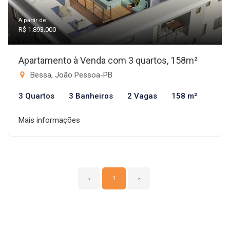
A partir de:
R$ 1.893.000
Apartamento à Venda com 3 quartos, 158m²
Bessa, João Pessoa-PB
3 Quartos
3 Banheiros
2 Vagas
158 m²
Mais informações
‹
1
›