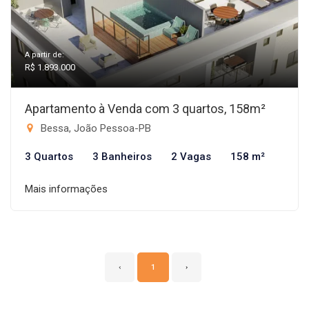
A partir de:
R$ 1.893.000
Apartamento à Venda com 3 quartos, 158m²
Bessa, João Pessoa-PB
3 Quartos
3 Banheiros
2 Vagas
158 m²
Mais informações
‹
1
›