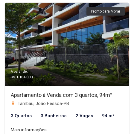
Pronto para Morar
A partir de:
R$ 1.184.000
Apartamento à Venda com 3 quartos, 94m²
Tambaú, João Pessoa-PB
3 Quartos
3 Banheiros
2 Vagas
94 m²
Mais informações