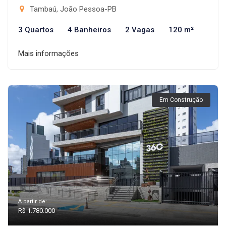
Tambaú, João Pessoa-PB
3 Quartos
4 Banheiros
2 Vagas
120 m²
Mais informações
Em Construção
A partir de:
R$ 1.780.000