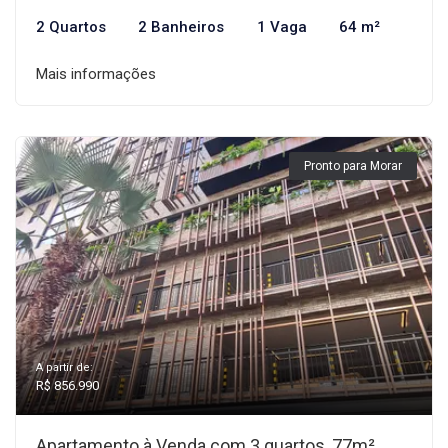
2 Quartos
2 Banheiros
1 Vaga
64 m²
Mais informações
Pronto para Morar
A partir de:
R$ 856.990
Apartamento à Venda com 3 quartos, 77m²