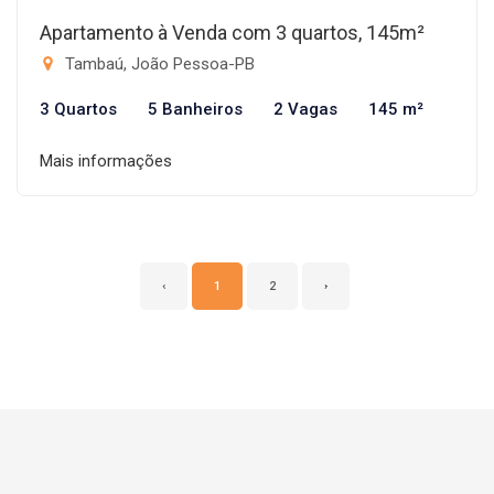
Apartamento à Venda com 3 quartos, 145m²
Tambaú, João Pessoa-PB
3 Quartos
5 Banheiros
2 Vagas
145 m²
Mais informações
‹
1
2
›